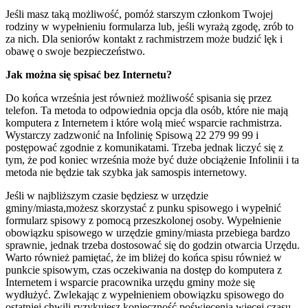
Jeśli masz taką możliwość, pomóż starszym członkom Twojej
rodziny w wypełnieniu formularza lub, jeśli wyrażą zgodę, zrób to
za nich. Dla seniorów kontakt z rachmistrzem może budzić lęk i
obawę o swoje bezpieczeństwo.
Jak można się spisać bez Internetu?
Do końca września jest również możliwość spisania się przez
telefon. Ta metoda to odpowiednia opcja dla osób, które nie mają
komputera z Internetem i które wolą mieć wsparcie rachmistrza.
Wystarczy zadzwonić na Infolinię Spisową 22 279 99 99 i
postępować zgodnie z komunikatami. Trzeba jednak liczyć się z
tym, że pod koniec września może być duże obciążenie Infolinii i ta
metoda nie będzie tak szybka jak samospis internetowy.
Jeśli w najbliższym czasie będziesz w urzędzie
gminy/miasta,możesz skorzystać z punku spisowego i wypełnić
formularz spisowy z pomocą przeszkolonej osoby. Wypełnienie
obowiązku spisowego w urzędzie gminy/miasta przebiega bardzo
sprawnie, jednak trzeba dostosować się do godzin otwarcia Urzędu.
Warto również pamiętać, że im bliżej do końca spisu również w
punkcie spisowym, czas oczekiwania na dostęp do komputera z
Internetem i wsparcie pracownika urzędu gminy może się
wydłużyć. Zwlekając z wypełnieniem obowiązku spisowego do
ostatniej chwili ryzykujesz konieczność poświęcenia więcej czasu.