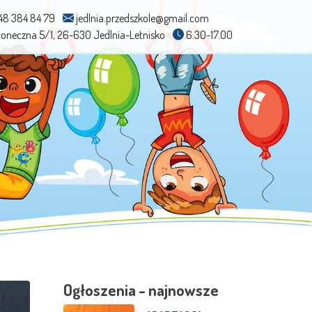
48 384 84 79
jedlnia.przedszkole@gmail.com
Słoneczna 5/1, 26-630 Jedlnia-Letnisko
6.30-17.00
Ogłoszenia - najnowsze