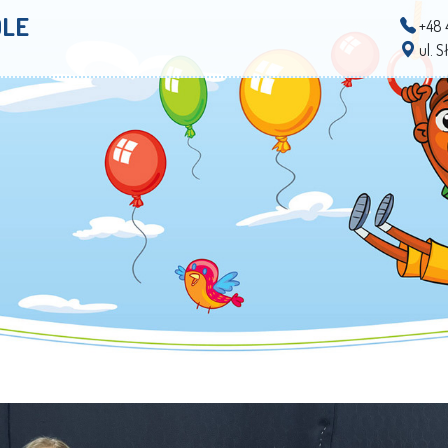
OLE
+48 
ul. 