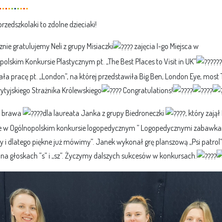
rzedszkolaki to zdolne dzieciaki!
nie gratulujemy Neli z grupy Misiaczki
zajęcia I-go Miejsca w
olskim Konkursie Plastycznym pt. „The Best Places to Visit in UK”
ła pracę pt. „London”, na której przedstawiła Big Ben, London Eye, most
rytyjskiego Strażnika Królewskiego
Congratulations!
e brawa
dla laureata Janka z grupy Biedroneczki
, który zajął 
e w Ogólnopolskim konkursie logopedycznym ”
Logopedycznymi zabawkam
 i dlatego piękne już mówimy”. Janek wykonał grę planszową „Psi patrol
 na głoskach ”s” i „sz”. Życzymy dalszych sukcesów w konkursach.