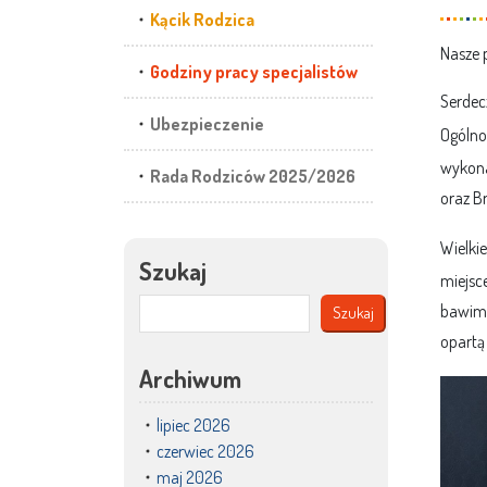
Kącik Rodzica
Nasze p
Godziny pracy specjalistów
Serdecz
Ubezpieczenie
Ogólnop
wykona
Rada Rodziców 2025/2026
oraz B
Wielki
Szukaj
miejsc
bawimy
Szukaj
opartą
Archiwum
lipiec 2026
czerwiec 2026
maj 2026