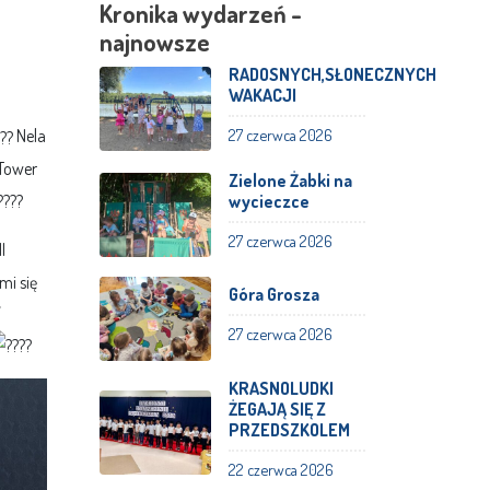
Kronika wydarzeń -
najnowsze
RADOSNYCH,SŁONECZNYCH
WAKACJI
Nela
27 czerwca 2026
 Tower
Zielone Żabki na
wycieczce
27 czerwca 2026
II
i się
Góra Grosza
”
27 czerwca 2026
KRASNOLUDKI
ŻEGAJĄ SIĘ Z
PRZEDSZKOLEM
22 czerwca 2026