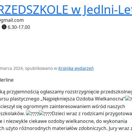
PRZEDSZKOLE
w Jedlni-Le
@gmail.com
6.30-17.00
marca 2024, opublikowano w
Kronika wydarzeń
lką przyjemnością ogłaszamy rozstrzygnięcie przedszkolne
rsu plastycznego „Najpiękniejsza Ozdoba Wielkanocna”
 cieszył się ogromnym zainteresowaniem wśród naszych
dszkolaków.
Dzieci wraz z rodzicami przygotowa
e i niezwykle ciekawe ozdoby wielkanocne, do wykonania
ch użyto różnorodnych materiałów zdobniczych. Jury wraz 