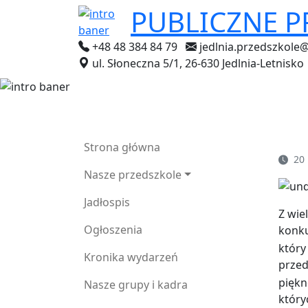
PUBLICZNE 
+48 48 384 84 79
jedlnia.przedszkole
ul. Słoneczna 5/1, 26-630 Jedlnia-Letnisko
Strona główna
20 
Nasze przedszkole
Jadłospis
Z wie
Ogłoszenia
konku
który
Kronika wydarzeń
prze
piękn
Nasze grupy i kadra
który