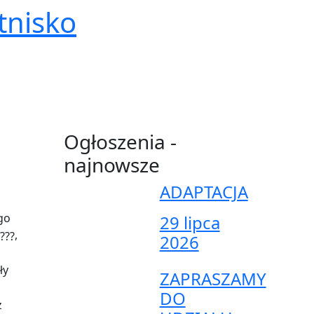
tnisko
Ogłoszenia -
najnowsze
ADAPTACJA
go
29 lipca
,
2026
ły
ZAPRASZAMY
DO
z