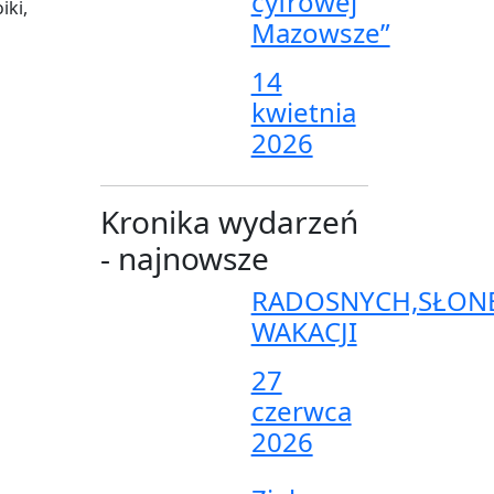
cyfrowej
iki,
Mazowsze”
14
kwietnia
2026
Kronika wydarzeń
- najnowsze
RADOSNYCH,SŁON
WAKACJI
27
czerwca
2026