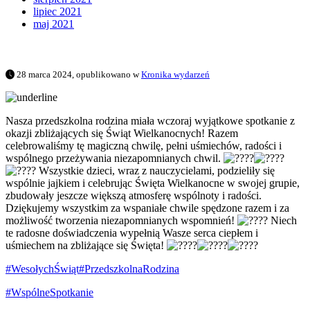
lipiec 2021
maj 2021
28 marca 2024, opublikowano w
Kronika wydarzeń
Nasza przedszkolna rodzina miała wczoraj wyjątkowe spotkanie z
okazji zbliżających się Świąt Wielkanocnych! Razem
celebrowaliśmy tę magiczną chwilę, pełni uśmiechów, radości i
wspólnego przeżywania niezapomnianych chwil.
Wszystkie dzieci, wraz z nauczycielami, podzieliły się
wspólnie jajkiem i celebrując Święta Wielkanocne w swojej grupie,
zbudowały jeszcze większą atmosferę wspólnoty i radości.
Dziękujemy wszystkim za wspaniałe chwile spędzone razem i za
możliwość
tworzenia niezapomnianych wspomnień!
Niech
te radosne doświadczenia wypełnią Wasze serca ciepłem i
uśmiechem na zbliżające się Święta!
#WesołychŚwiąt
#PrzedszkolnaRodzina
#WspólneSpotkanie