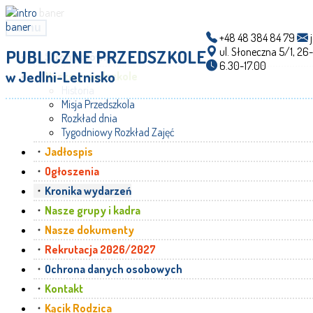
menu
+48 48 384 84 79
j
ul. Słoneczna 5/1, 26
PUBLICZNE PRZEDSZKOLE
Strona główna
6.30-17.00
w Jedlni-Letnisko
Nasze przedszkole
Historia
Misja Przedszkola
Rozkład dnia
Tygodniowy Rozkład Zajęć
Jadłospis
Ogłoszenia
Kronika wydarzeń
Nasze grupy i kadra
Nasze dokumenty
Rekrutacja 2026/2027
Ochrona danych osobowych
Kontakt
Kącik Rodzica