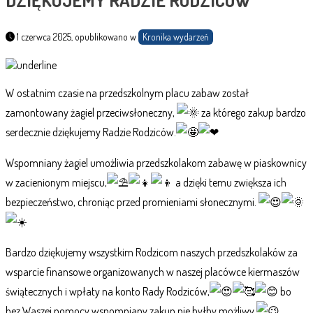
DZIĘKUJEMY RADZIE RODZICÓW
1 czerwca 2025, opublikowano w
Kronika wydarzeń
W ostatnim czasie na przedszkolnym placu zabaw został
zamontowany żagiel przeciwsłoneczny,
za którego zakup bardzo
serdecznie dziękujemy Radzie Rodziców.
Wspomniany
żagiel umożliwia przedszkolakom zabawę w piaskownicy
w zacienionym miejscu,
a dzięki temu zwiększa ich
bezpieczeństwo, chroniąc przed promieniami słonecznymi.
Bardzo dziękujemy wszystkim Rodzicom naszych przedszkolaków za
wsparcie finansowe organizowanych w naszej placówce kiermaszów
świątecznych i wpłaty na konto Rady Rodziców,
bo
bez Waszej pomocy wspomniany zakup nie byłby możliwy.