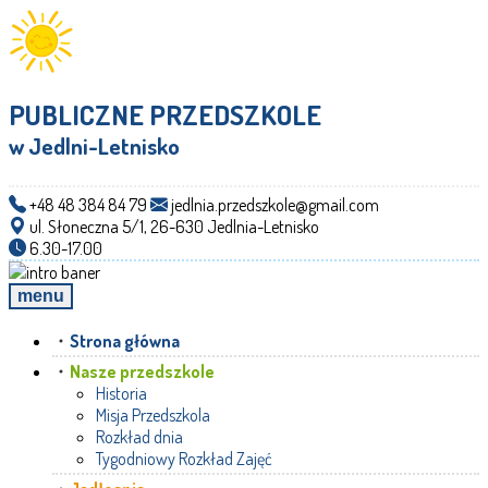
PUBLICZNE PRZEDSZKOLE
w Jedlni-Letnisko
+48 48 384 84 79
jedlnia.przedszkole@gmail.com
ul. Słoneczna 5/1, 26-630 Jedlnia-Letnisko
6.30-17.00
menu
Strona główna
Nasze przedszkole
Historia
Misja Przedszkola
Rozkład dnia
Tygodniowy Rozkład Zajęć