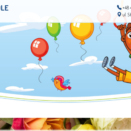
OLE
+48 
ul. 