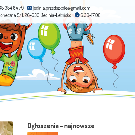
48 384 84 79
jedlnia.przedszkole@gmail.com
Słoneczna 5/1, 26-630 Jedlnia-Letnisko
6.30-17.00
Ogłoszenia - najnowsze