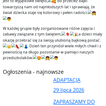
Jest to wyjątkowe święto,
bo przecież bajki
towarzyszą nam od najmłodszych lat
i sprawiają, że
świat dziecka staje się kolorowy i pełen radości.
W każdej grupie były zorganizowane różne zajęcia i
zabawy związane z tym świętem,
a dzieci miały
okazję przebrać się za swoją ulubioną bajkową postać.
Dzień ten przyniósł wiele miłych chwil i z
pewnością na długo pozostanie w pamięci naszych
przedszkolaków.
Ogłoszenia - najnowsze
ADAPTACJA
29 lipca 2026
ZAPRASZAMY DO