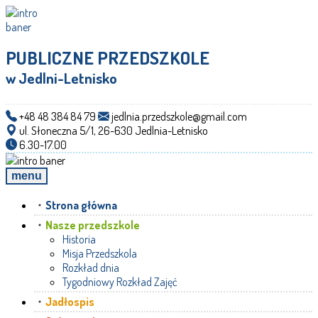
PUBLICZNE PRZEDSZKOLE
w Jedlni-Letnisko
+48 48 384 84 79
jedlnia.przedszkole@gmail.com
ul. Słoneczna 5/1, 26-630 Jedlnia-Letnisko
6.30-17.00
menu
Strona główna
Nasze przedszkole
Historia
Misja Przedszkola
Rozkład dnia
Tygodniowy Rozkład Zajęć
Jadłospis