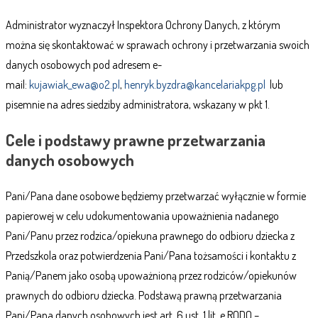
Administrator wyznaczył Inspektora Ochrony Danych, z którym
można się skontaktować w sprawach ochrony i przetwarzania swoich
danych osobowych pod adresem e-
mail:
kujawiak_ewa@o2.pl
,
henryk.byzdra@kancelariakpg.pl
lub
pisemnie na adres siedziby administratora, wskazany w pkt 1.
Cele i podstawy prawne przetwarzania
danych osobowych
Pani/Pana dane osobowe będziemy przetwarzać wyłącznie w formie
papierowej w celu udokumentowania upoważnienia nadanego
Pani/Panu przez rodzica/opiekuna prawnego do odbioru dziecka z
Przedszkola oraz potwierdzenia Pani/Pana tożsamości i kontaktu z
Panią/Panem jako osobą upoważnioną przez rodziców/opiekunów
prawnych do odbioru dziecka. Podstawą prawną przetwarzania
Pani/Pana danych osobowych jest art. 6 ust. 1 lit. e RODO –