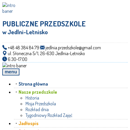
PUBLICZNE PRZEDSZKOLE
w Jedlni-Letnisko
+48 48 384 84 79
jedlnia.przedszkole@gmail.com
ul. Słoneczna 5/1, 26-630 Jedlnia-Letnisko
6.30-17.00
menu
Strona główna
Nasze przedszkole
Historia
Misja Przedszkola
Rozkład dnia
Tygodniowy Rozkład Zajęć
Jadłospis