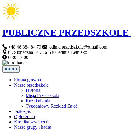
PUBLICZNE PRZEDSZKOLE
+48 48 384 84 79
jedlnia.przedszkole@gmail.com
ul. Słoneczna 5/1, 26-630 Jedlnia-Letnisko
6.30-17.00
menu
Strona główna
Nasze przedszkole
Historia
Misja Przedszkola
Rozkład dnia
Tygodniowy Rozkład Zajęć
Jadłospis
Ogłoszenia
Kronika wydarzeń
Nasze grupy i kadra