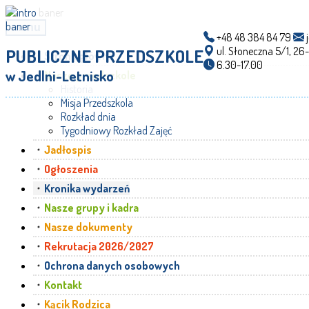
menu
+48 48 384 84 79
j
ul. Słoneczna 5/1, 26
PUBLICZNE PRZEDSZKOLE
Strona główna
6.30-17.00
w Jedlni-Letnisko
Nasze przedszkole
Historia
Misja Przedszkola
Rozkład dnia
Tygodniowy Rozkład Zajęć
Jadłospis
Ogłoszenia
Kronika wydarzeń
Nasze grupy i kadra
Nasze dokumenty
Rekrutacja 2026/2027
Ochrona danych osobowych
Kontakt
Kącik Rodzica