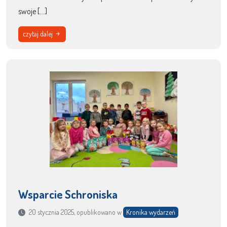
swoje […]
czytaj dalej
Wsparcie Schroniska
20 stycznia 2025, opublikowano w
Kronika wydarzeń