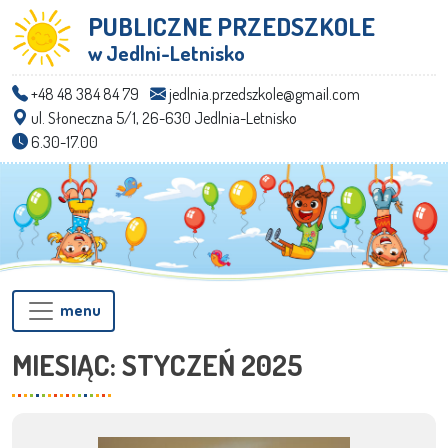
PUBLICZNE PRZEDSZKOLE
w Jedlni-Letnisko
+48 48 384 84 79
jedlnia.przedszkole@gmail.com
ul. Słoneczna 5/1, 26-630 Jedlnia-Letnisko
6.30-17.00
menu
MIESIĄC:
STYCZEŃ 2025