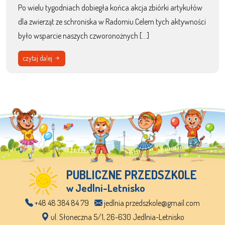
Po wielu tygodniach dobiegła końca akcja zbiórki artykułów
dla zwierząt ze schroniska w Radomiu.Celem tych aktywności
było wsparcie naszych czworonożnych […]
czytaj dalej
PUBLICZNE PRZEDSZKOLE
w Jedlni-Letnisko
+48 48 384 84 79
jedlnia.przedszkole@gmail.com
ul. Słoneczna 5/1, 26-630 Jedlnia-Letnisko