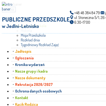
menu
+48 48 384 84 79
j
ul. Słoneczna 5/1, 26
PUBLICZNE PRZEDSZKOLE
Strona główna
6.30-17.00
w Jedlni-Letnisko
Nasze przedszkole
Historia
Misja Przedszkola
Rozkład dnia
Tygodniowy Rozkład Zajęć
Jadłospis
Ogłoszenia
Kronika wydarzeń
Nasze grupy i kadra
Nasze dokumenty
Rekrutacja 2026/2027
Ochrona danych osobowych
Kontakt
Kącik Rodzica