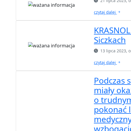
21 lipca 2023,
czytaj dalej
KRASNOLU
Siczkach
13 lipca 2023,
czytaj dalej
Podczas s
miały oka
o trudnym
pokonać l
medyczny
wzbogacić