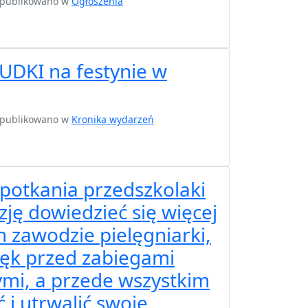
 opublikowano w
Ogłoszenia
DKI na festynie w
 opublikowano w
Kronika wydarzeń
potkania przedszkolaki
zję dowiedzieć się więcej
 zawodzie pielęgniarki,
ęk przed zabiegami
mi, a przede wszystkim
 i utrwalić swoje