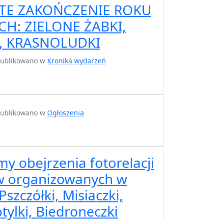
TE ZAKOŃCZENIE ROKU
H: ZIELONE ŻABKI,
, KRASNOLUDKI
opublikowano w
Kronika wydarzeń
opublikowano w
Ogłoszenia
y obejrzenia fotorelacji
ów organizowanych w
szczółki, Misiaczki,
tylki, Biedroneczki