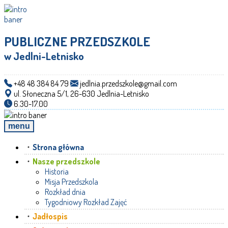
PUBLICZNE PRZEDSZKOLE
w Jedlni-Letnisko
+48 48 384 84 79
jedlnia.przedszkole@gmail.com
ul. Słoneczna 5/1, 26-630 Jedlnia-Letnisko
6.30-17.00
menu
Strona główna
Nasze przedszkole
Historia
Misja Przedszkola
Rozkład dnia
Tygodniowy Rozkład Zajęć
Jadłospis