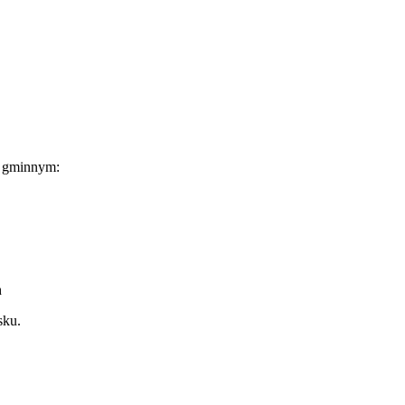
u gminnym:
h
sku.