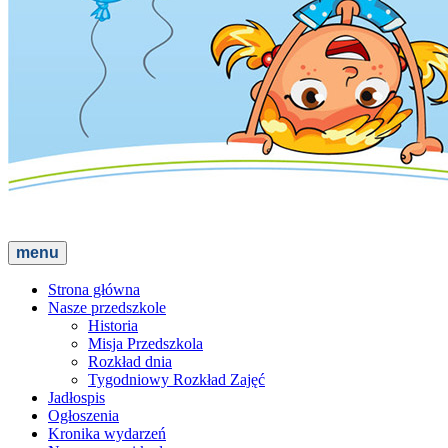
menu
Strona główna
Nasze przedszkole
Historia
Misja Przedszkola
Rozkład dnia
Tygodniowy Rozkład Zajęć
Jadłospis
Ogłoszenia
Kronika wydarzeń