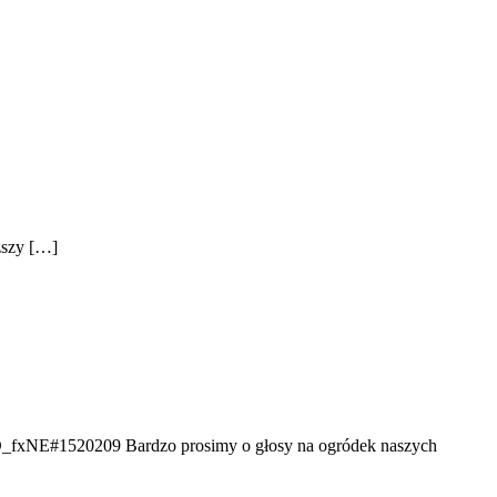
ższy […]
xNE#1520209 Bardzo prosimy o głosy na ogródek naszych