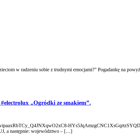
 dzieciom w radzeniu sobie z trudnymi emocjami?” Pogadankę na powy
i #electrolux „Ogródki ze smakiem”.
=IwAR3jwipaaxRbTCy_Q4JNXqwO2xC8-HYs5JqAmzgCNC1XsGqrtzSYQD_f
UJ, a następnie: województwo – […]