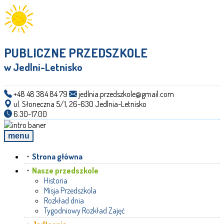
PUBLICZNE PRZEDSZKOLE
w Jedlni-Letnisko
+48 48 384 84 79
jedlnia.przedszkole@gmail.com
ul. Słoneczna 5/1, 26-630 Jedlnia-Letnisko
6.30-17.00
menu
Strona główna
Nasze przedszkole
Historia
Misja Przedszkola
Rozkład dnia
Tygodniowy Rozkład Zajęć