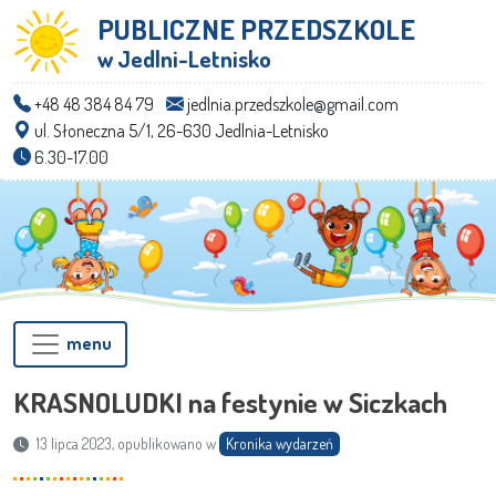
PUBLICZNE PRZEDSZKOLE
w Jedlni-Letnisko
+48 48 384 84 79
jedlnia.przedszkole@gmail.com
ul. Słoneczna 5/1, 26-630 Jedlnia-Letnisko
6.30-17.00
menu
KRASNOLUDKI na festynie w Siczkach
13 lipca 2023, opublikowano w
Kronika wydarzeń