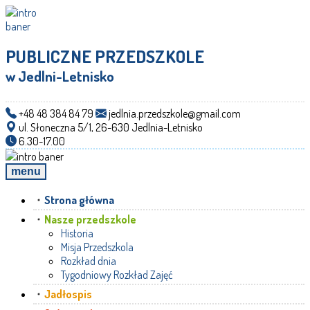
PUBLICZNE PRZEDSZKOLE
w Jedlni-Letnisko
+48 48 384 84 79
jedlnia.przedszkole@gmail.com
ul. Słoneczna 5/1, 26-630 Jedlnia-Letnisko
6.30-17.00
menu
Strona główna
Nasze przedszkole
Historia
Misja Przedszkola
Rozkład dnia
Tygodniowy Rozkład Zajęć
Jadłospis