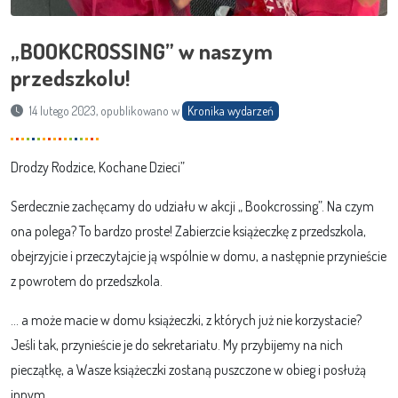
„BOOKCROSSING” w naszym
przedszkolu!
14 lutego 2023, opublikowano w
Kronika wydarzeń
Drodzy Rodzice, Kochane Dzieci”
Serdecznie zachęcamy do udziału w akcji „ Bookcrossing”. Na czym
ona polega? To bardzo proste! Zabierzcie książeczkę z przedszkola,
obejrzyjcie i przeczytajcie ją wspólnie w domu, a następnie przynieście
z powrotem do przedszkola.
… a
może macie w domu książeczki, z których już nie korzystacie?
Jeśli tak, przynieście je do sekretariatu. My przybijemy na nich
pieczątkę, a Wasze książeczki zostaną puszczone w obieg i posłużą
innym.