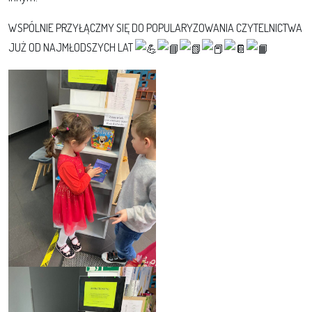
WSPÓLNIE PRZYŁĄCZMY SIĘ DO POPULARYZOWANIA CZYTELNICTWA
JUŻ OD NAJMŁODSZYCH LAT