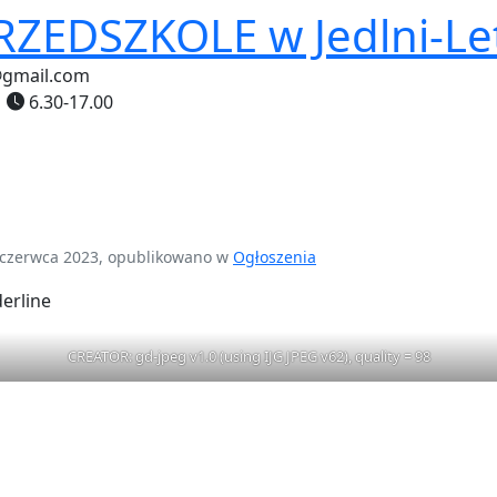
PRZEDSZKOLE
w Jedlni-Le
@gmail.com
6.30-17.00
czerwca 2023, opublikowano w
Ogłoszenia
CREATOR: gd-jpeg v1.0 (using IJG JPEG v62), quality = 98