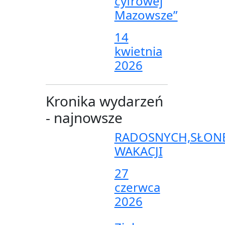
cyfrowej
Mazowsze”
14
kwietnia
2026
Kronika wydarzeń
- najnowsze
RADOSNYCH,SŁON
WAKACJI
27
czerwca
2026