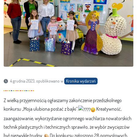
4 grudnia 2023, opublikowano w
Kronika wydarzeń
Z wielką przyjemnością ogłaszamy zakończenie przedszkolnego
konkursu „Moja ulubiona postać z bajki”.
Kreatywność,
zaangażowanie, wykorzystanie ogromnego wachlarza nowatorskich
technik plastycznych i technicznych sprawiło, że wybór zwycięzców
był niezwykle trudny.
Do konkursu zgłoszono 28 pomysłowych,