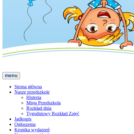
menu
Strona główna
Nasze przedszkole
Historia
Misja Przedszkola
Rozkład dnia
Tygodniowy Rozkład Zajęć
Jadłospis
Ogłoszenia
Kronika wydarzeń