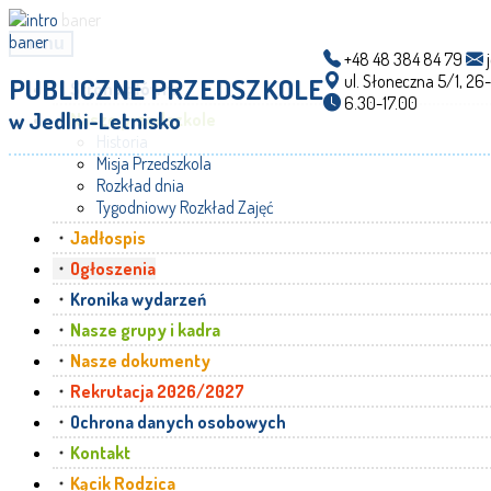
menu
+48 48 384 84 79
j
ul. Słoneczna 5/1, 26
PUBLICZNE PRZEDSZKOLE
Strona główna
6.30-17.00
w Jedlni-Letnisko
Nasze przedszkole
Historia
Misja Przedszkola
Rozkład dnia
Tygodniowy Rozkład Zajęć
Jadłospis
Ogłoszenia
Kronika wydarzeń
Nasze grupy i kadra
Nasze dokumenty
Rekrutacja 2026/2027
Ochrona danych osobowych
Kontakt
Kącik Rodzica