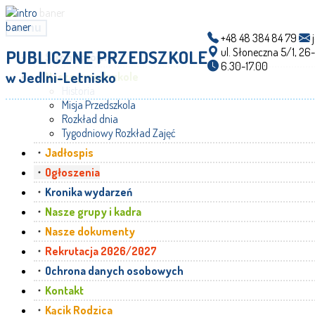
menu
+48 48 384 84 79
j
ul. Słoneczna 5/1, 26
PUBLICZNE PRZEDSZKOLE
Strona główna
6.30-17.00
w Jedlni-Letnisko
Nasze przedszkole
Historia
Misja Przedszkola
Rozkład dnia
Tygodniowy Rozkład Zajęć
Jadłospis
Ogłoszenia
Kronika wydarzeń
Nasze grupy i kadra
Nasze dokumenty
Rekrutacja 2026/2027
Ochrona danych osobowych
Kontakt
Kącik Rodzica