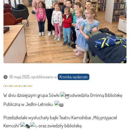
18 maja 2025, opublikowano w
Kronika wydarzeń
W dniu dzisiejszym grupa Sówki
odwiedziła Gminną Bibliotekę
Publiczną w Jedlni-Letnisku.
Przedszkolaki wysłuchały bajki Teatru Kamishibai „Mój przyjaciel
Kemushi”
oraz zwiedziły bibliotekę.