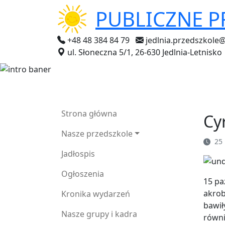
PUBLICZNE 
+48 48 384 84 79
jedlnia.przedszkole
ul. Słoneczna 5/1, 26-630 Jedlnia-Letnisko
Strona główna
Cy
Nasze przedszkole
25 
Jadłospis
Ogłoszenia
15 pa
akrob
Kronika wydarzeń
bawił
Nasze grupy i kadra
równi