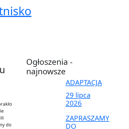
tnisko
Ogłoszenia -
lu
najnowsze
ADAPTACJA
29 lipca
2026
brakło
ie
ZAPRASZAMY
li
DO
my do