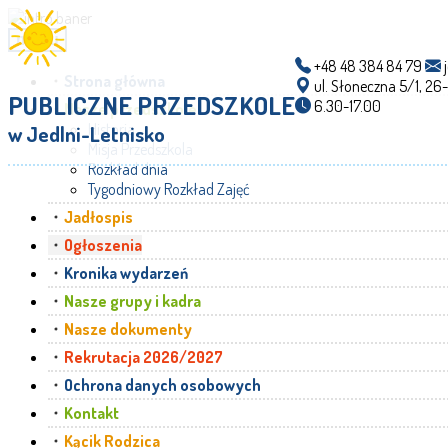
menu
+48 48 384 84 79
j
Strona główna
ul. Słoneczna 5/1, 26
PUBLICZNE PRZEDSZKOLE
6.30-17.00
Nasze przedszkole
Historia
w Jedlni-Letnisko
Misja Przedszkola
Rozkład dnia
Tygodniowy Rozkład Zajęć
Jadłospis
Ogłoszenia
Kronika wydarzeń
Nasze grupy i kadra
Nasze dokumenty
Rekrutacja 2026/2027
Ochrona danych osobowych
Kontakt
Kącik Rodzica