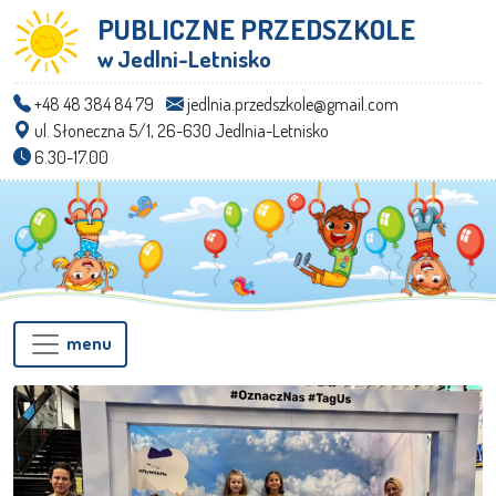
PUBLICZNE PRZEDSZKOLE
w Jedlni-Letnisko
+48 48 384 84 79
jedlnia.przedszkole@gmail.com
ul. Słoneczna 5/1, 26-630 Jedlnia-Letnisko
6.30-17.00
menu