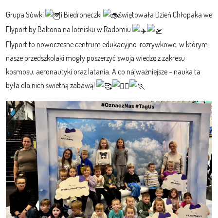
Grupa Sówki
i Biedroneczki
świętowała Dzień Chłopaka we
Flyport by Baltona na lotnisku w Radomiu
Flyport to nowoczesne centrum edukacyjno-rozrywkowe, w którym
nasze przedszkolaki mogły poszerzyć swoją wiedzę z zakresu
kosmosu, aeronautyki oraz latania. A co najważniejsze – nauka ta
była dla nich świetną zabawą!