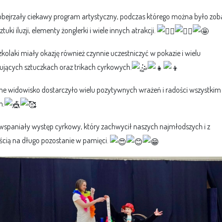
 obejrzały ciekawy program artystyczny, podczas którego można było zob
ztuki iluzji, elementy żonglerki i wiele innych atrakcji.
kolaki miały okazję również czynnie uczestniczyć w pokazie i wielu
ujących sztuczkach oraz trikach cyrkowych.
ne widowisko dostarczyło wielu pozytywnych wrażeń i radości wszystkim
m.
 wspaniały występ cyrkowy, który zachwycił naszych najmłodszych i z
cią na długo pozostanie w pamięci.