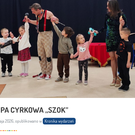
PA CYRKOWA ,,SZOK”
ja 2026, opublikowano w
Kronika wydarzeń