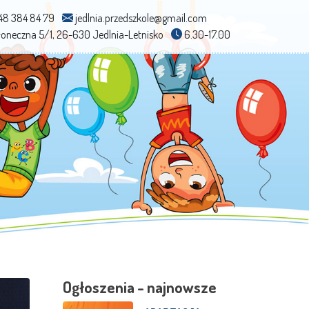
48 384 84 79
jedlnia.przedszkole@gmail.com
Słoneczna 5/1, 26-630 Jedlnia-Letnisko
6.30-17.00
Ogłoszenia - najnowsze