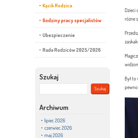
Kącik Rodzica
Dzieci
różne s
Godziny pracy specjalistów
Przedsz
Ubezpieczenie
zaskak
Rada Rodziców 2025/2026
Magicz
widzo
Szukaj
Był to
pewnoś
Szukaj
Archiwum
lipiec 2026
czerwiec 2026
maj 2026