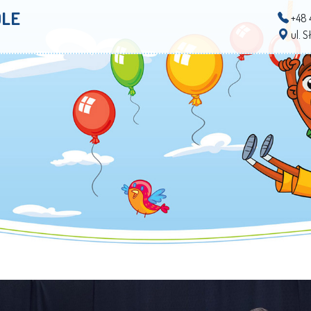
OLE
+48 
ul. 