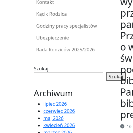
wy
Kontakt
pr
Kącik Rodzica
pa
Godziny pracy specjalistów
Pr
Ubezpieczenie
o 
Rada Rodziców 2025/2026
św
po
Szukaj
Szukaj
bi
Pa
Archiwum
bi
lipiec 2026
czerwiec 2026
pr
maj 2026
kwiecień 2026
16 
marzec 2026