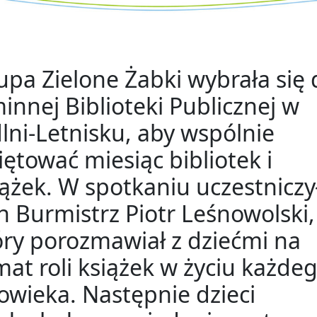
upa Zielone Żabki wybrała się 
innej Biblioteki Publicznej w
dlni-Letnisku, aby wspólnie
iętować miesiąc bibliotek i
iążek. W spotkaniu uczestniczy
n Burmistrz Piotr Leśnowolski,
óry porozmawiał z dziećmi na
mat roli książek w życiu każde
łowieka. Następnie dzieci