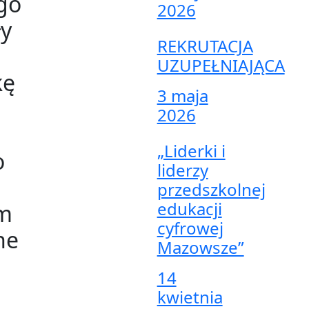
go
2026
ły
REKRUTACJA
UZUPEŁNIAJĄCA
kę
3 maja
2026
„Liderki i
o
liderzy
przedszkolnej
edukacji
om
cyfrowej
ne
Mazowsze”
14
kwietnia