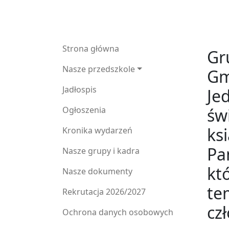
Strona główna
Gr
Nasze przedszkole
Gm
Jadłospis
Je
św
Ogłoszenia
ks
Kronika wydarzeń
Pa
Nasze grupy i kadra
kt
Nasze dokumenty
te
Rekrutacja 2026/2027
cz
Ochrona danych osobowych