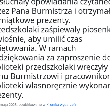
słuchały opowiadania czytane
zez Pana Burmistrza i otrzyma
miątkowe prezenty.
zedszkolaki zaśpiewały piosen
wiośnie, aby umilić czas
iętowania. W ramach
dziękowania za zaproszenie d
blioteki przedszkolaki wręczyły
nu Burmistrzowi i pracownik
blioteki własnoręcznie wykona
ezenty.
maja 2023, opublikowano w
Kronika wydarzeń