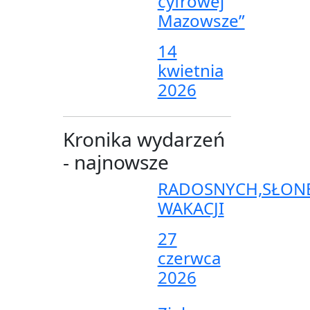
cyfrowej
Mazowsze”
14
kwietnia
2026
Kronika wydarzeń
- najnowsze
RADOSNYCH,SŁON
WAKACJI
27
czerwca
2026