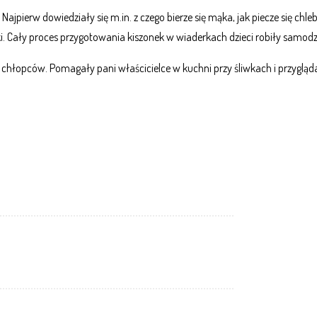
Najpierw dowiedziały się m.in. z czego bierze się mąka, jak piecze się chle
ki. Cały proces przygotowania kiszonek w wiaderkach dzieci robiły samodzi
 chłopców. Pomagały pani właścicielce w kuchni przy śliwkach i przyglądał