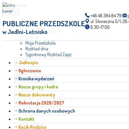
menu
+48 48 384 84 79
j
ul. Słoneczna 5/1, 26
PUBLICZNE PRZEDSZKOLE
Strona główna
6.30-17.00
w Jedlni-Letnisko
Nasze przedszkole
Historia
Misja Przedszkola
Rozkład dnia
Tygodniowy Rozkład Zajęć
Jadłospis
Ogłoszenia
Kronika wydarzeń
Nasze grupy i kadra
Nasze dokumenty
Rekrutacja 2026/2027
Ochrona danych osobowych
Kontakt
Kącik Rodzica