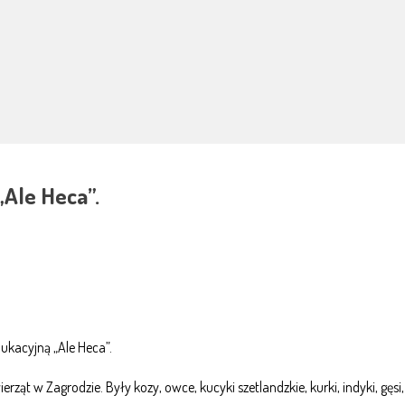
„Ale Heca”.
ukacyjną „Ale Heca”.
ierząt w Za
grodzie. Były kozy, owce, kucyki szetlandzkie, kurki, indyki, gęsi, 