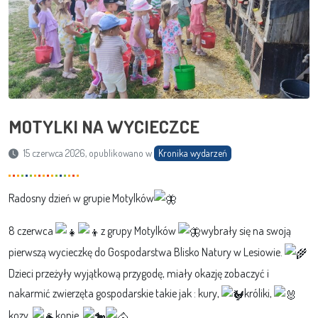
MOTYLKI NA WYCIECZCE
15 czerwca 2026, opublikowano w
Kronika wydarzeń
Radosny dzień w grupie Motylków
8 czerwca
z grupy Motylków
wybrały się na swoją
pierwszą wycieczkę do Gospodarstwa Blisko Natury w Lesiowie.
Dzieci przeżyły wyjątkową przygodę, miały okazję zobaczyć i
nakarmić zwierzęta gospodarskie takie jak : kury,
króliki,
kozy,
konie.