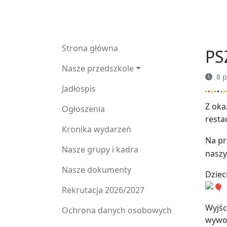
Strona główna
PS
Nasze przedszkole
8 p
Jadłospis
Z oka
Ogłoszenia
resta
Kronika wydarzeń
Na pr
Nasze grupy i kadra
n
asz
Nasze dokumenty
Dziec
Rekrutacja 2026/2027
Wyjśc
Ochrona danych osobowych
wywoł