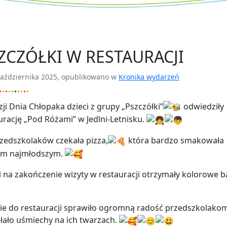
ZCZÓŁKI W RESTAURACJI
aździernika 2025, opublikowano w
Kronika wydarzeń
zji Dnia Chłopaka dzieci z grupy „Pszczółki”
odwiedziły
urację „Pod Różami” w Jedlni-Letnisku.
zedszkolaków czekała pizza,
która bardzo smakowała
ym najmłodszym.
i na zakończenie wizyty w restauracji otrzymały kolorowe b
ie do restauracji sprawiło ogromną radość przedszkolakom
ało uśmiechy na ich twarzach.