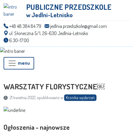
PUBLICZNE PRZEDSZKOLE
w Jedlni-Letnisko
+48 48 384 84 79
jedlnia.przedszkole@gmail.com
ul. Słoneczna 5/1, 26-630 Jedlnia-Letnisko
6.30-17.00
menu
WARSZTATY FLORYSTYCZNE￼
21 kwietnia 2022, opublikowano w
Kronika wydarzeń
Ogłoszenia - najnowsze