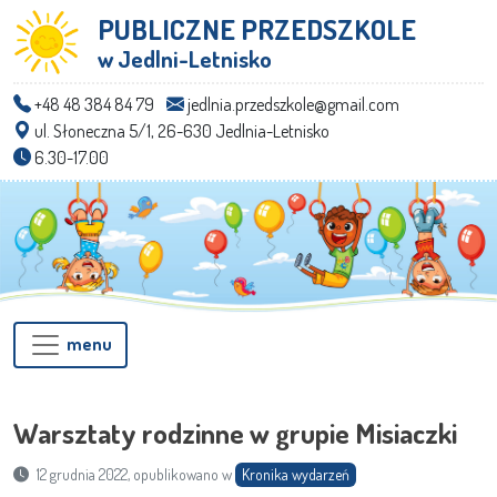
PUBLICZNE PRZEDSZKOLE
w Jedlni-Letnisko
+48 48 384 84 79
jedlnia.przedszkole@gmail.com
ul. Słoneczna 5/1, 26-630 Jedlnia-Letnisko
6.30-17.00
menu
Warsztaty rodzinne w grupie Misiaczki
12 grudnia 2022, opublikowano w
Kronika wydarzeń