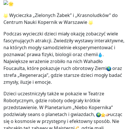
Wycieczka „Zielonych Żabek” i „Krasnoludków” do
Centrum Nauki Kopernik w Warszawie
Podczas wycieczki dzieci miały okazję zobaczyć wiele
fascynujących atrakcji.
Zwiedziły wystawy interaktywne,
na których mogły samodzielnie eksperymentować i
poznawać prawa fizyki, biologii oraz chemii
.
Największe wrażenie zrobiło na nich Wahadło
Foucaulta, które pokazuje ruch obrotowy Ziemi
oraz
strefa „Regeneracja”, gdzie starsze dzieci mogły badać
zmysły, iluzje i emocje.
Dzieci uczestniczyły także w pokazie w Teatrze
Robotycznym, gdzie roboty odegrały krótkie
przedstawienie. W Planetarium „Niebo Kopernika”
podziwiały seans o planetach i gwiazdach,
ucząc
się o kosmosie w przystępny i efektowny sposób. Nie
zabrakło też zabawy w Majsterni
, gdzie mali