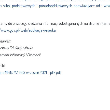
dla-szkol-podstawowych-i-ponadpodstawowych-obowiazujace-od-1-wrz
amy do bieżącego śledzenia informacji udostępnianych na stronie interne
//www.gov.pl/web/edukacja-i-nauka
ażaniem
rstwo Edukacji i Nauki
ament Informacji i Promocji
iki:
e MEiN, MZ i GIS wrzesień 2021 – plik pdf