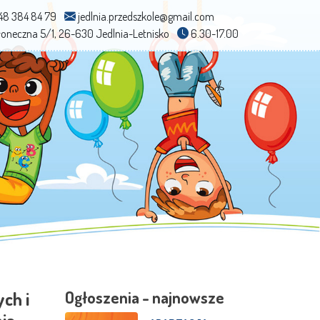
48 384 84 79
jedlnia.przedszkole@gmail.com
Słoneczna 5/1, 26-630 Jedlnia-Letnisko
6.30-17.00
ch i
Ogłoszenia - najnowsze
ia