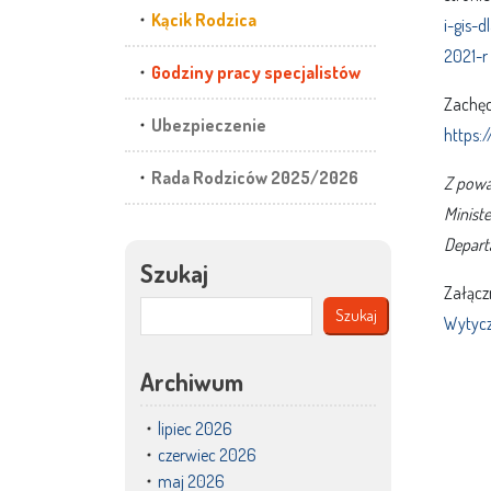
Kącik Rodzica
i-gis-
2021-r
Godziny pracy specjalistów
Zachęc
Ubezpieczenie
https:
Rada Rodziców 2025/2026
Z pow
Ministe
Depart
Szukaj
Załączn
Szukaj
Wytyczn
Archiwum
lipiec 2026
czerwiec 2026
maj 2026