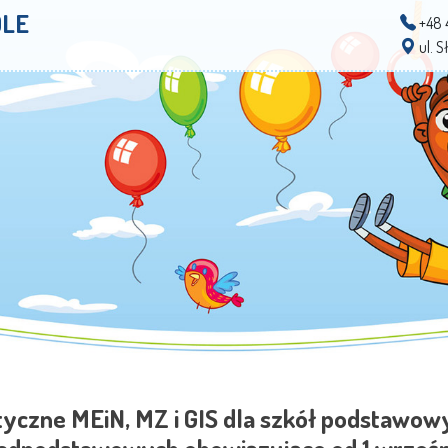
OLE
+48 
ul. 
yczne MEiN, MZ i GIS dla szkół podstawowy
adpodstawowych obowiązujące od 1 wrześn