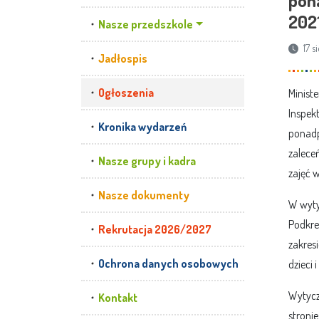
2021
Nasze przedszkole
17 s
Jadłospis
Ogłoszenia
Minist
Inspek
Kronika wydarzeń
ponadp
zaleceń
Nasze grupy i kadra
zajęć 
Nasze dokumenty
W wyty
Podkre
Rekrutacja 2026/2027
zakres
Ochrona danych osobowych
dzieci 
Wytycz
Kontakt
stronie