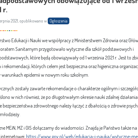
 r.
ierpnia 2021, opublikowano w
Ogłoszenia
erstwo Edukacji i Nauki we współpracy z Ministerstwem Zdrowia oraz Gł
toratem Sanitarnym przygotowało wytyczne dla szkół podstawowych i
odstawowych, które będą obowiązywały od 1 września 2021 r. Jest to zbi
 i rekomendacji, których celem jest bezpieczna oraz higieniczna organizac
w warunkach epidemii w nowym roku szkolnym.
cznych zostały zawarte rekomendacje o charakterze ogólnym i szczegó
ślono w nich również, że po długotrwałym okresie nauki zdalnej działani
ie bezpieczeństwa zdrowotnego należy łączyć z dbałością o zdrowie psych
i młodzieży.
ne MEiN, MZ i GIS dołączamy do wiadomości. Znajdą je Państwo także na 
 internetowej:
https://www.gov.pl/web/edukacja-i-nauka/wytyczne-me