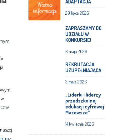
ADAPTACJA
29 lipca 2026
ZAPRASZAMY DO
UDZIAŁU W
KONKURSIE!
ównym
6 maja 2026
ór
REKRUTACJA
ja
UZUPEŁNIAJĄCA
3 maja 2026
łowym.
„Liderki i liderzy
a w
przedszkolnej
edukacji cyfrowej
iczne
Mazowsze”
14 kwietnia 2026
naszej
in-mz-