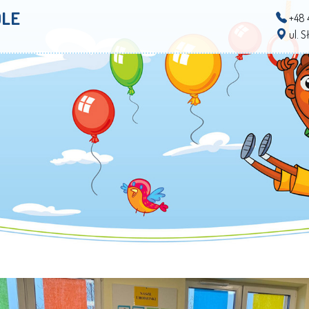
OLE
+48 
ul. 