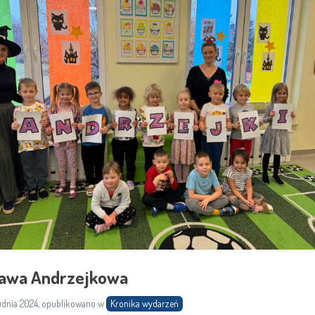
awa Andrzejkowa
udnia 2024, opublikowano w
Kronika wydarzeń