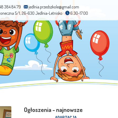
48 384 84 79
jedlnia.przedszkole@gmail.com
Słoneczna 5/1, 26-630 Jedlnia-Letnisko
6.30-17.00
Ogłoszenia - najnowsze
ADAPTACJA