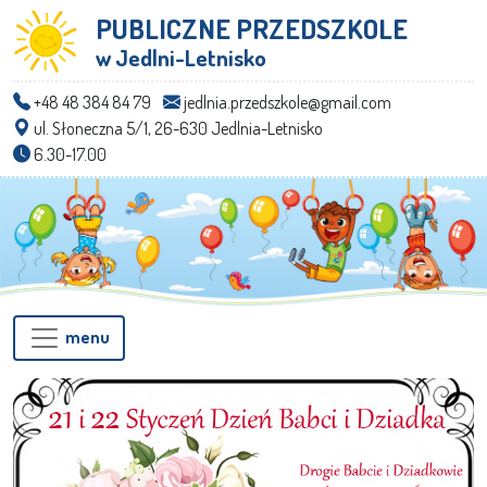
PUBLICZNE PRZEDSZKOLE
w Jedlni-Letnisko
+48 48 384 84 79
jedlnia.przedszkole@gmail.com
ul. Słoneczna 5/1, 26-630 Jedlnia-Letnisko
6.30-17.00
menu