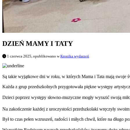
DZIEŃ MAMY I TATY
1 czerwca 2025, opublikowano w
Kronika wydarzeń
Są takie wyjątkowe dni w roku, w których Mama i Tata mają swoje ś
Każda z grup przedszkolnych przygotowała piękne występy artystycz
Dzieci poprzez występy słowno-muzyczne mogły wyrazić swoją miło
Na zakończenie każdej z uroczystości przedszkolaki wręczyły swoi
Był to czas pełen wzruszeń, radości i miłych chwil, które na długo p
Wszystkim Rodzicom naszych przedszkolaków życzymy dużo zdrowia