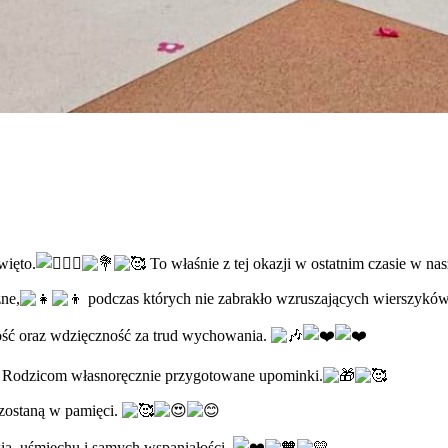
więto.
To właśnie z tej okazji w ostatnim czasie w n
ne,
podczas których nie zabrakło wzruszających wierszyków i 
ść oraz wdzięczność za trud wychowania.
m Rodzicom własnoręcznie przygotowane upominki.
ozostaną w pamięci.
, uśmiechu i samych wspaniałości.