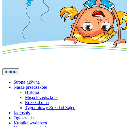
menu
Strona główna
Nasze przedszkole
Historia
Misja Przedszkola
Rozkład dnia
Tygodniowy Rozkład Zajęć
Jadłospis
Ogłoszenia
Kronika wydarzeń