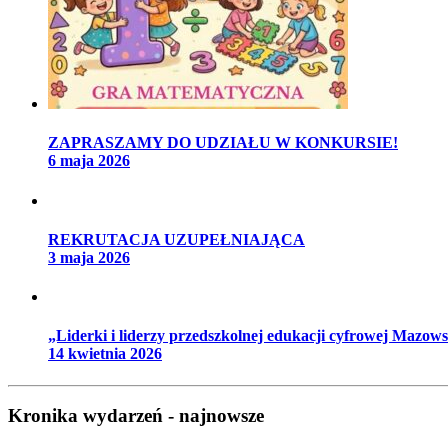
ZAPRASZAMY DO UDZIAŁU W KONKURSIE!
6 maja 2026
REKRUTACJA UZUPEŁNIAJĄCA
3 maja 2026
„Liderki i liderzy przedszkolnej edukacji cyfrowej Mazow
14 kwietnia 2026
Kronika wydarzeń - najnowsze