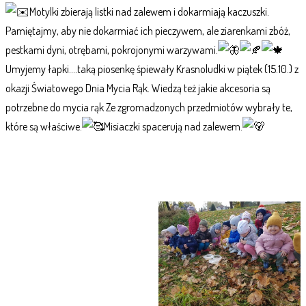
Motylki zbierają listki nad zalewem i dokarmiają kaczuszki.
Pamiętajmy, aby nie dokarmiać ich pieczywem, ale ziarenkami zbóż,
pestkami dyni, otrębami, pokrojonymi warzywami.
Umyjemy łapki….taką piosenkę śpiewały Krasnoludki w piątek (15.10.) z
okazji Światowego Dnia Mycia Rąk. Wiedzą też jakie akcesoria są
potrzebne do mycia rąk Ze zgromadzonych przedmiotów wybrały te,
które są właściwe.
Misiaczki spacerują nad zalewem.