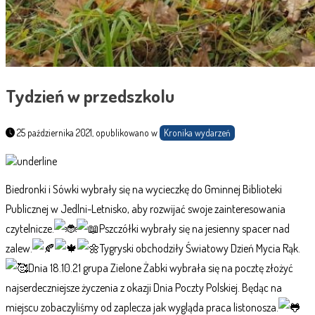
Tydzień w przedszkolu
25 października 2021, opublikowano w
Kronika wydarzeń
Biedronki i Sówki wybrały się na wycieczkę do Gminnej Biblioteki
Publicznej w Jedlni-Letnisko, aby rozwijać swoje zainteresowania
czytelnicze.
Pszczółki wybrały się na jesienny spacer nad
zalew.
Tygryski obchodziły Światowy Dzień Mycia Rąk.
Dnia 18.10.21 grupa Zielone Żabki wybrała się na pocztę złożyć
najserdeczniejsze życzenia z okazji Dnia Poczty Polskiej. Będąc na
miejscu zobaczyliśmy od zaplecza jak wygląda praca listonosza.