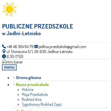
PUBLICZNE PRZEDSZKOLE
w Jedlni-Letnisko
+48 48 384 84 79
jedlnia.przedszkole@gmail.com
ul. Słoneczna 5/1, 26-630 Jedlnia-Letnisko
6.30-17.00
menu
Strona główna
Nasze przedszkole
Historia
Misja Przedszkola
Rozkład dnia
Tygodniowy Rozkład Zajęć